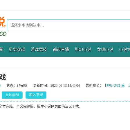
真
历史穿越
游戏竞技
都市言情
科幻小说
女频小说
小说
戏
0
状态：
已完成
更新时间：
2026-06-13 14:49:04
最新章节：
【神明游戏 第一
直达底部
加入书架
全本完结，全文完整版，版主小说网页面简洁无干扰。