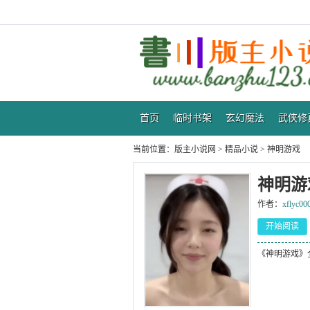
首页
临时书架
玄幻魔法
武侠修
当前位置：
版主小说网
>
精品小说
>
神明游戏
神明游
作者：
xflyc00
开始阅读
《神明游戏》