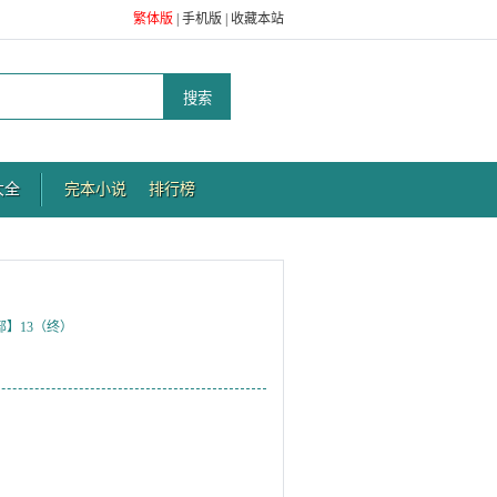
繁体版
|
手机版
|
收藏本站
大全
完本小说
排行榜
部】13（终）