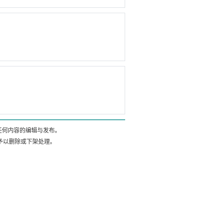
）
任何内容的编辑与发布。
内予以删除或下架处理。