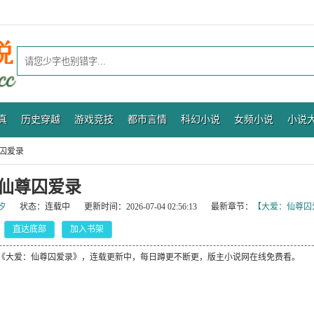
真
历史穿越
游戏竞技
都市言情
科幻小说
女频小说
小说
囚爱录
仙尊囚爱录
汐
状态：
连载中
更新时间：
2026-07-04 02:56:13
最新章节：
【大爱：仙尊囚爱
直达底部
加入书架
《大爱：仙尊囚爱录》，连载更新中，每日蹲更不断更，版主小说网在线免费看。