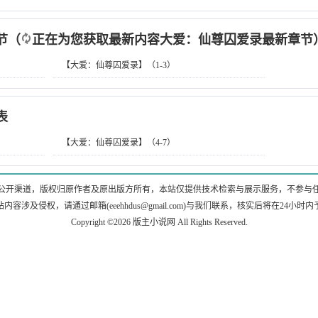
节
（
正在为您获取最新内容大爱：仙尊囚爱录最新章节
【大爱：仙尊囚爱录】（1-3）
表
【大爱：仙尊囚爱录】（4-7）
公开渠道，版权归原作者及原出版方所有，本站仅提供技术检索与展示服务，不参与
站内容涉及侵权，请通过邮箱(
eeehhdus@gmail.com
)与我们联系，核实后将在24小时
Copyright ©2026
版主小说网
All Rights Reserved.