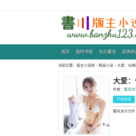
首页
临时书架
玄幻魔法
武侠修
当前位置：
版主小说网
>
精品小说
>
大爱：仙尊
大爱：
作者：
樱风沐
开始阅读
樱风沐汐力作