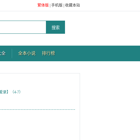
繁体版
|
手机版
|
收藏本站
大全
全本小说
排行榜
录】（4-7）